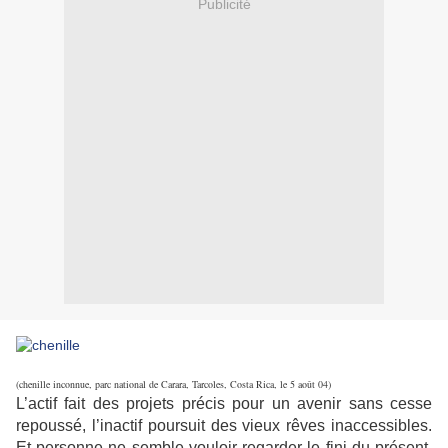
Publicité
(chenille inconnue, parc national de Carara, Tarcoles, Costa Rica, le 5 août 04)
L’actif fait des projets précis pour un avenir sans cesse
repoussé, l’inactif poursuit des vieux rêves inaccessibles.
Et personne ne semble vouloir regarder le fini du présent,