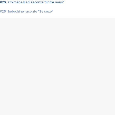
#26 : Chimène Badi raconte "Entre nous"
#25 : Indochine raconte "3e sexe"
#24 : Zaho raconte "C'est chelou"
#23 : Patrick Bruel raconte "Au café des délices"
#22 : Kyo raconte "Le chemin"
#21 : Nolwenn Leroy raconte "Cassé"
#20 : Patrick Hernandez raconte "Born to be alive"
#19 : Lorie raconte "Près de moi"
#18 : Michael Jones raconte "A nos actes manqués" (avec Jean-Jacque
#17 : Khaled raconte "Aïcha"
#16 : Corneille raconte "Parce qu'on vient de loin"
#15 : Indochine raconte "L'aventurier"
14 : Lorie raconte "Sur un air latino"