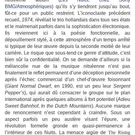
BMG/Atmosphériques
) qu’ils s’y tiendront jusqu’au bout,
fût-ce pour un public restreint. L’iconoclaste précédent
recueil,
1974,
révélait le trio hollandais dans tous ses états
et le malmenait parfois dans la sophistication électronique.
Ils reviennent ici à la poésie fonctionnelle, au
dépouillement stylé, à cette atmosphère d’un temps arrêté
si typique de leur œuvre depuis la seconde moitié de leur
carrière. Le risque que sous-tend ce genre d’attitude, c’est
bien sûr la confidentialité. On se demande d’ailleurs si la
mélancolie nue de la musique nitséenne n’est pas
finalement le reflet permanent d’une déception personnelle
après l’échec commercial d’un chef-d’œuvre foisonnant
(
Giant Normal Dwarf
, en 1990, est un peu leur
Sergent
Pepper’s
), qui aurait dû consacrer le groupe sur le plan
international après quelques albums à fort potentiel (
Adieu
Sweet Bahnhof
,
In the Dutch Mountains
). Aucune marque
de renoncement n’est cependant à craindre. Sous un
aspect parfois un peu austère visant l’épure, une
révolution formelle gronde en quasi-permanence à
l’intérieur de ces Nuits. La menace aigüe de
The Rising