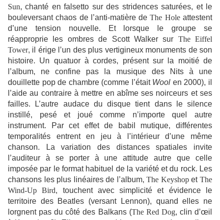
Sun
, chanté en falsetto sur des stridences saturées, et le
bouleversant chaos de l’anti-matière de
The Hole
attestent
d’une tension nouvelle. Et lorsque le groupe se
réapproprie les ombres de Scott Walker sur
The Eiffel
Tower
, il érige l’un des plus vertigineux monuments de son
histoire. Un quatuor à cordes, présent sur la moitié de
l’album, ne confine pas la musique des Nits à une
douillette pop de chambre (comme l’était
Wool
en 2000), il
l’aide au contraire à mettre en abîme ses noirceurs et ses
failles. L’autre audace du disque tient dans le silence
instillé, pesé et joué comme n’importe quel autre
instrument. Par cet effet de babil mutique, différentes
temporalités entrent en jeu à l’intérieur d’une même
chanson. La variation des distances spatiales invite
l’auditeur à se porter à une attitude autre que celle
imposée par le format habituel de la variété et du rock. Les
chansons les plus linéaires de l’album,
The Keyshop
et
The
Wind-Up Bird
, touchent avec simplicité et évidence le
territoire des Beatles (versant Lennon), quand elles ne
lorgnent pas du côté des Balkans (
The Red Dog
, clin d’œil