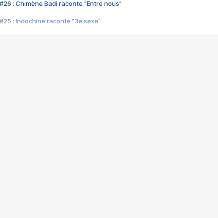
#26 : Chimène Badi raconte "Entre nous"
#25 : Indochine raconte "3e sexe"
#24 : Zaho raconte "C'est chelou"
#23 : Patrick Bruel raconte "Au café des délices"
#22 : Kyo raconte "Le chemin"
#21 : Nolwenn Leroy raconte "Cassé"
#20 : Patrick Hernandez raconte "Born to be alive"
#19 : Lorie raconte "Près de moi"
#18 : Michael Jones raconte "A nos actes manqués" (avec Jean-Jacque
#17 : Khaled raconte "Aïcha"
#16 : Corneille raconte "Parce qu'on vient de loin"
#15 : Indochine raconte "L'aventurier"
14 : Lorie raconte "Sur un air latino"