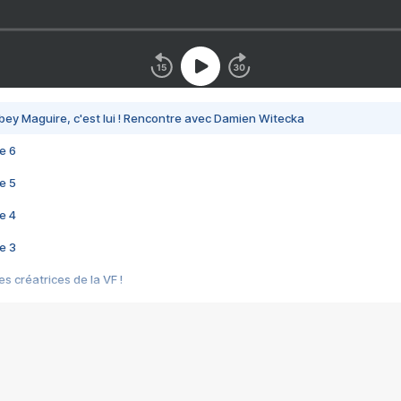
bey Maguire, c'est lui ! Rencontre avec Damien Witecka
e 6
e 5
e 4
e 3
s créatrices de la VF !
e 2
e 1
e Mektoub My Love arrive enfin ! Rencontre avec Shaïn Boumedine et Sal