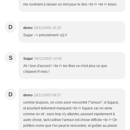
me contraint à laisser un mot pour le dire.<br /> <br /> bises
D
demo
28/11/2005 16:25
Sugar --> précisément :o)) !!
S
Sugar
28/11/2005 14:56
Ah ! bon d'accord ! <br /> les fées ce n'est plus ce que
c'étaient !!! rires !
D
demo
28/11/2005 09:57
comme toujours, on crois avoir rencontré l'"amour", si fugace,
et pourtant tellement marquant.<br /> fugace car on aime
comme on vit : sans trop s'y attarder, passant rapidement à
autre chose, tant cultiver l'amour est chose difficile.<br /> On
préfère croire que l'on peut le rencontrer, et goûter au plaisir