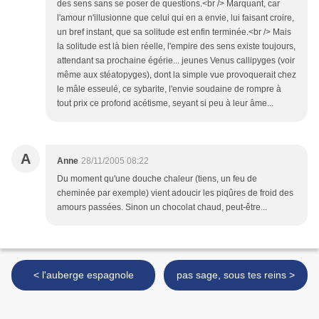
des sens sans se poser de questions.<br /> Marquant, car
l'amour n'illusionne que celui qui en a envie, lui faisant croire,
un bref instant, que sa solitude est enfin terminée.<br /> Mais
la solitude est là bien réelle, l'empire des sens existe toujours,
attendant sa prochaine égérie... jeunes Venus callipyges (voir
même aux stéatopyges), dont la simple vue provoquerait chez
le mâle esseulé, ce sybarite, l'envie soudaine de rompre à
tout prix ce profond acétisme, seyant si peu à leur âme...
A
Anne
28/11/2005 08:22
Du moment qu'une douche chaleur (tiens, un feu de
cheminée par exemple) vient adoucir les piqûres de froid des
amours passées. Sinon un chocolat chaud, peut-être...
< l'auberge espagnole
pas sage, sous tes reins >