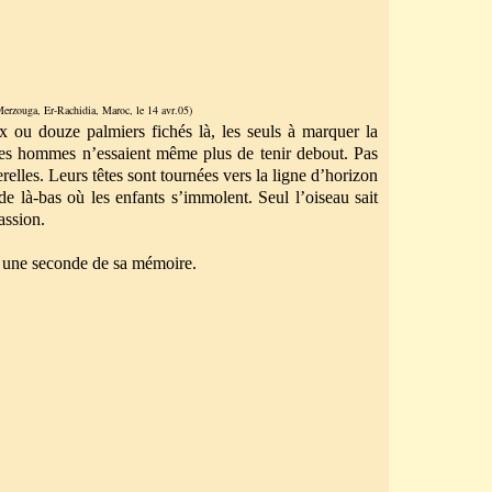
 Merzouga, Er-Rachidia, Maroc, le 14 avr.05)
ix ou douze palmiers fichés là, les seuls à marquer la
 les hommes n’essaient même plus de tenir debout. Pas
terelles. Leurs têtes sont tournées vers la ligne d’horizon
 de là-bas où les enfants s’immolent.
Seul l’oiseau sait
assion.
e une seconde de sa mémoire.