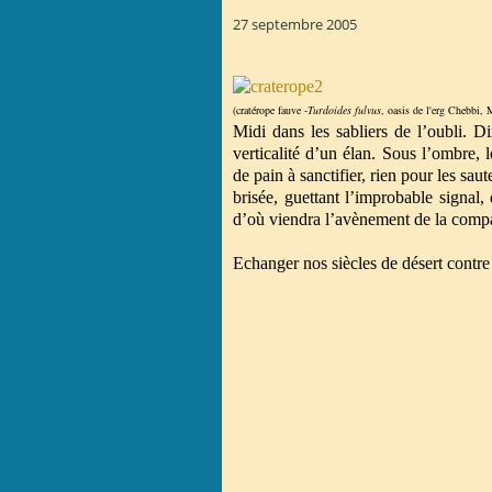
27 septembre 2005
TORTICOLIS
(cratérope fauve -
Turdoides fulvus
, oasis de l'erg Chebbi,
Midi dans les sabliers de l’oubli. D
verticalité d’un élan. Sous l’ombre,
de pain à sanctifier, rien pour les sau
brisée, guettant l’improbable signal,
d’où viendra l’avènement de la comp
Echanger nos siècles de désert contr