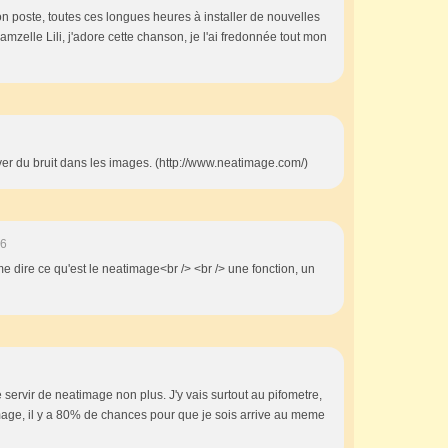
on poste, toutes ces longues heures à installer de nouvelles
amzelle Lili, j'adore cette chanson, je l'ai fredonnée tout mon
ever du bruit dans les images. (http://www.neatimage.com/)
26
me dire ce qu'est le neatimage<br /> <br /> une fonction, un
 servir de neatimage non plus. J'y vais surtout au pifometre,
image, il y a 80% de chances pour que je sois arrive au meme