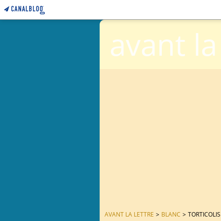
avant la
AVANT LA LETTRE
>
BLANC
>
TORTICOLIS