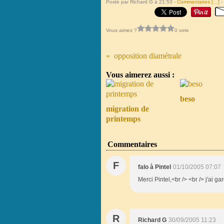
Posté par Richard G à 21:53 -
Commentaires [
…
]
-
Vous aimez ?
0 vote
opposition diamétrale
Vous aimerez aussi :
beso
migration de
printemps
Commentaires
F
falo à Pintel
01/10/2005 07:07
Merci Pintel,<br /> <br /> j'ai ga
R
Richard G
30/09/2005 11:23