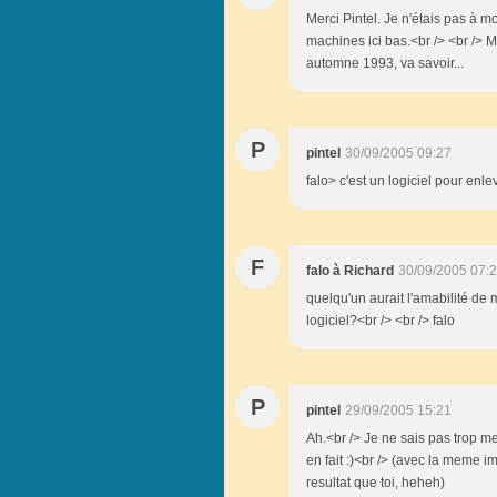
Merci Pintel. Je n'étais pas à m
machines ici bas.<br /> <br /> M
automne 1993, va savoir...
P
pintel
30/09/2005 09:27
falo> c'est un logiciel pour enl
F
falo à Richard
30/09/2005 07:
quelqu'un aurait l'amabilité de 
logiciel?<br /> <br /> falo
P
pintel
29/09/2005 15:21
Ah.<br /> Je ne sais pas trop me
en fait :)<br /> (avec la meme 
resultat que toi, heheh)