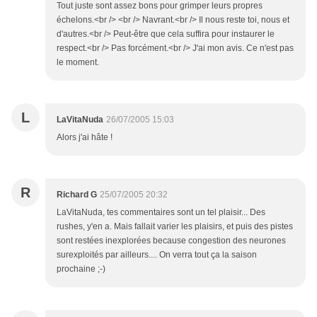
Tout juste sont assez bons pour grimper leurs propres
échelons.<br /> <br /> Navrant.<br /> Il nous reste toi, nous et
d'autres.<br /> Peut-être que cela suffira pour instaurer le
respect.<br /> Pas forcément.<br /> J'ai mon avis. Ce n'est pas
le moment.
L
LaVitaNuda
26/07/2005 15:03
Alors j'ai hâte !
R
Richard G
25/07/2005 20:32
LaVitaNuda, tes commentaires sont un tel plaisir... Des
rushes, y'en a. Mais fallait varier les plaisirs, et puis des pistes
sont restées inexplorées because congestion des neurones
surexploités par ailleurs.... On verra tout ça la saison
prochaine ;-)