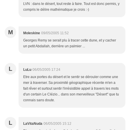
LVN : dans le désert, tout reste à faire. Tout est donc permis, y
compris le délire mathématique je crois :-)
M
Moleskine
09/05/2005 11:52
Georges Remy se serait plu à tracer cette dune, et y cacher
un petit Abdallah, derrière un palmier ...
L
LuLu
06/05/2005 17:24
Etre aux portes du désert et le sentir se dérouler comme une
mer à traverser. Sa proximité géographique récente m'en a
fait rêver et surtout sentir l'irrésistible appel à travers les mots
d'un certain Le Clézio... dans son merveilleux "Désert" que tu
connais sans doute.
L
LaVitaNuda
06/05/2005 15:12