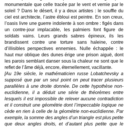
monumentale que celle tracée par le vent et vernie par le
soleil ? Dans le désert, il y a deux artistes : le souffle du
ciel est architecte, l’astre ébloui est peintre. En son creux,
l’oasis livre une guerre indolente à son ombre : figés dans
un contre-jour implacable, les palmiers font figure de
soldats vains. Leurs grands sabres épineux, ils les
brandissent contre une torture sans haleine, contre
d’illisibles perspectives ennemies. Nulle échappée : le
haut mur oblique des dunes érige une prison aiguë, dont
les parois semblant danser sous la chaleur ne sont que le
reflet de l’âme déjà, encore, éternellement, vacillante.
[Au 19e siècle, le mathématicien russe Lobatchevsky a
supposé que par un seul point on peut tracer plusieurs
parallèles à une droite donnée. De cette hypothèse non-
euclidienne, il a déduit une série de théorèmes entre
lesquels il est impossible de relever aucune contradiction
et il construit une géométrie dont l’impeccable logique ne
cède en rien à celle de la géométrie non-euclidienne. Par
exemple, la somme des angles d’un triangle est plus petite
que deux angles droits, et d’autant plus petite que le