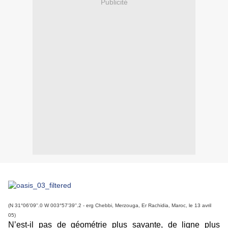
Publicité
(N 31°06'09''.0 W 003°57'39''.2 - erg Chebbi, Merzouga, Er Rachidia, Maroc, le 13 avril
05)
N’est-il pas de géométrie plus savante, de ligne plus